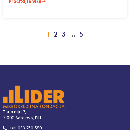
Pročitajte više
1
2
3
…
5
Turhanija 2,
71000 Sarajevo, BiH
Tel: 033 250 580