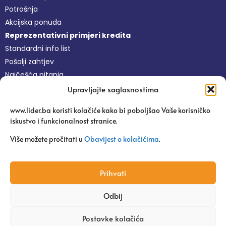
Potrošnja
Akcijska ponuda
Reprezentativni primjeri kredita
Standardni info list
Pošalji zahtjev
Najčešća pitanja
Upravljajte saglasnostima
Nefinansijske usluge
www.lider.ba koristi kolačiće kako bi poboljšao Vaše korisničko
Besplatne usluge
iskustvo i funkcionalnost stranice.
Platforma Pravi Lider
Pitaj agronoma
Više možete pročitati u
Obavijest o kolačićima
.
Edukacije
Uspješne priče
Prihvati
Odbij
Copyright 2024 | Mikrokreditna Fondacija Lider
Postavke kolačića
Web dizajn: Tehnoklik