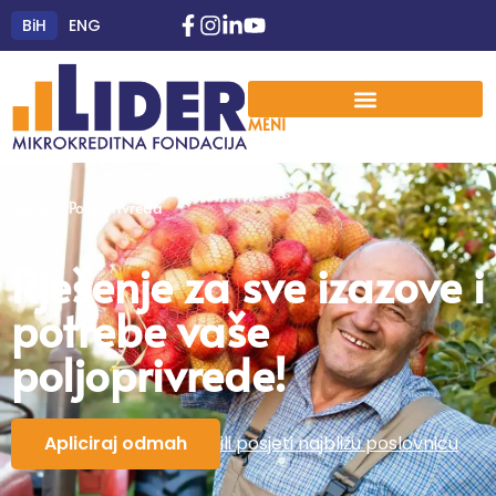
BiH
ENG
MENI
Home
»
Poljoprivreda
Rješenje za sve izazove i
potrebe vaše
poljoprivrede!
Apliciraj odmah
ili posjeti najbližu poslovnicu