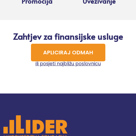
Promocija
Uvezivanje
Zahtjev za finansijske usluge
APLICIRAJ ODMAH
ili posjeti najbližu poslovnicu