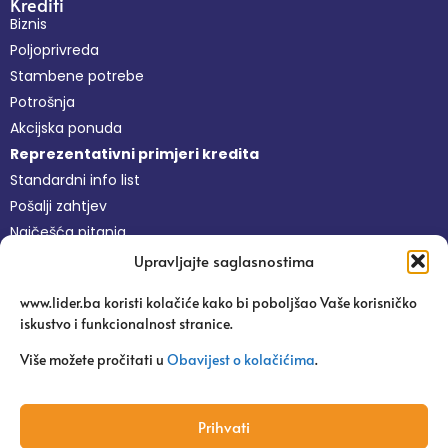
Krediti
Biznis
Poljoprivreda
Stambene potrebe
Potrošnja
Akcijska ponuda
Reprezentativni primjeri kredita
Standardni info list
Pošalji zahtjev
Najčešća pitanja
Upravljajte saglasnostima
Nefinansijske usluge
www.lider.ba koristi kolačiće kako bi poboljšao Vaše korisničko
Besplatne usluge
iskustvo i funkcionalnost stranice.
Platforma Pravi Lider
Pitaj agronoma
Više možete pročitati u
Obavijest o kolačićima
.
Edukacije
Uspješne priče
Prihvati