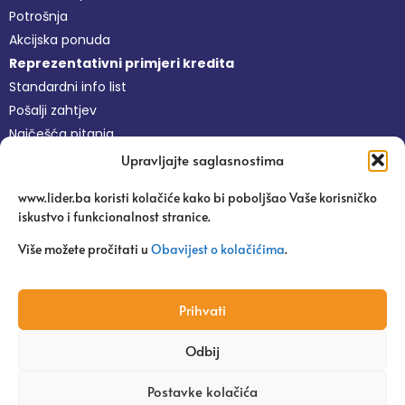
Potrošnja
Akcijska ponuda
Reprezentativni primjeri kredita
Standardni info list
Pošalji zahtjev
Najčešća pitanja
Upravljajte saglasnostima
Nefinansijske usluge
www.lider.ba koristi kolačiće kako bi poboljšao Vaše korisničko
Besplatne usluge
iskustvo i funkcionalnost stranice.
Platforma Pravi Lider
Pitaj agronoma
Više možete pročitati u
Obavijest o kolačićima
.
Edukacije
Uspješne priče
Prihvati
Odbij
Copyright 2024 | Mikrokreditna Fondacija Lider
Postavke kolačića
Web dizajn: Tehnoklik