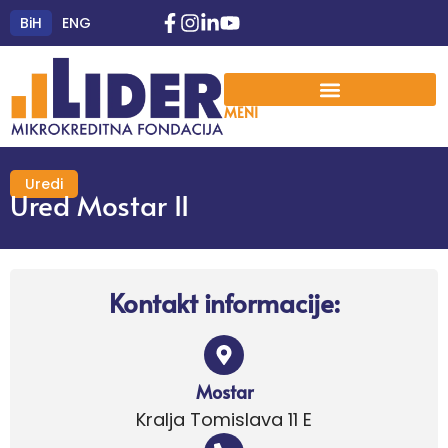
BiH
ENG
MENI
Uredi
Ured Mostar II
Kontakt informacije:
Mostar
Kralja Tomislava 11 E