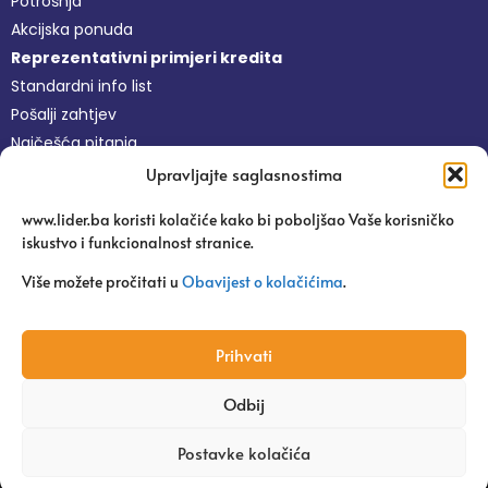
Potrošnja
Akcijska ponuda
Reprezentativni primjeri kredita
Standardni info list
Pošalji zahtjev
Najčešća pitanja
Upravljajte saglasnostima
Nefinansijske usluge
www.lider.ba koristi kolačiće kako bi poboljšao Vaše korisničko
Besplatne usluge
iskustvo i funkcionalnost stranice.
Platforma Pravi Lider
Pitaj agronoma
Više možete pročitati u
Obavijest o kolačićima
.
Edukacije
Uspješne priče
Prihvati
Odbij
Copyright 2024 | Mikrokreditna Fondacija Lider
Postavke kolačića
Web dizajn: Tehnoklik