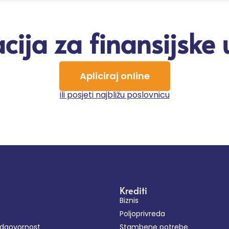
cija za finansijske
Apliciraj online
ili posjeti najbližu poslovnicu
Krediti
Biznis
Poljoprivreda
odgovornost
Stambene potrebe