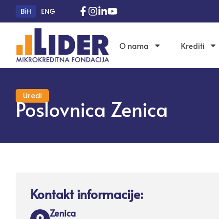
BiH
ENG
O nama
Krediti
Uredi
Poslovnica Zenica
Kontakt informacije:
Zenica