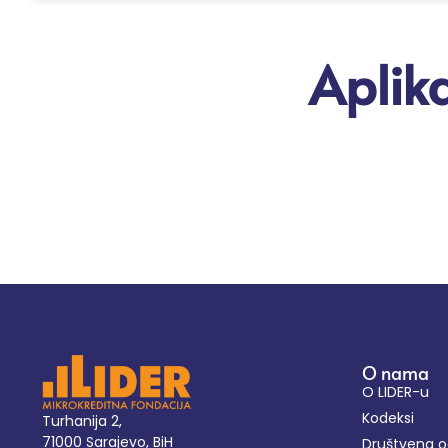
Aplika
O nama
O LIDER-u
Kodeksi
Turhanija 2,
71000 Sarajevo, BiH
Društvena 