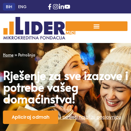
BiH
ENG
MENI
Home
»
Potrošnja
Rješenje za sve izazove i
potrebe vašeg
domaćinstva!
Apliciraj odmah
ili posjeti najbližu poslovnicu