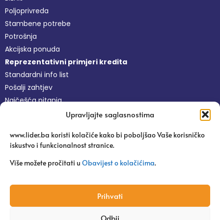
Poljoprivreda
Stambene potrebe
Potrošnja
Akcijska ponuda
Reprezentativni primjeri kredita
Standardni info list
Pošalji zahtjev
Najčešća pitanja
Upravljajte saglasnostima
Nefinansijske usluge
www.lider.ba koristi kolačiće kako bi poboljšao Vaše korisničko
Besplatne usluge
iskustvo i funkcionalnost stranice.
Platforma Pravi Lider
Pitaj agronoma
Više možete pročitati u
Obavijest o kolačićima
.
Edukacije
Uspješne priče
Prihvati
Odbij