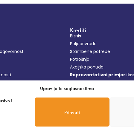
Krediti
Biznis
Poljoprivreda
odgovornost
Stambene potrebe
Potrošnja
Akcijska ponuda
tnosti
Reprezentativni primjeri kr
lačića
Standardni info list
Upravljajte saglasnostima
Pošalji zahtjev
Najčešća pitanja
ustvo i
Prihvati