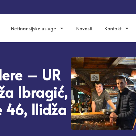
Nefinansijske usluge
Novosti
Kontakt
dere – UR
dža Ibragić,
 46, Ilidža