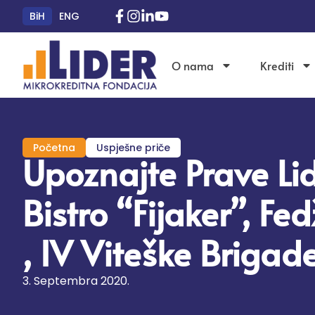
BiH
ENG
O nama
Krediti
Početna
Uspješne priče
Upoznajte Prave Li
Bistro “Fijaker”, Fe
, IV Viteške Brigade
3. Septembra 2020.