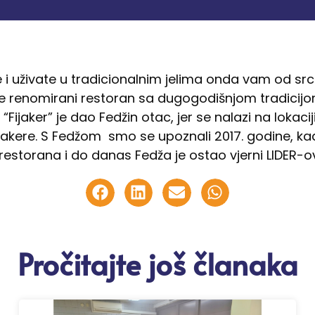
te i uživate u tradicionalnim jelima onda vam od 
 je renomirani restoran sa dugogodišnjom tradicij
Fijaker” je dao Fedžin otac, jer se nalazi na lokaci
fijakere. S Fedžom smo se upoznali 2017. godine, k
restorana i do danas Fedža je ostao vjerni LIDER-o
Pročitajte još članaka