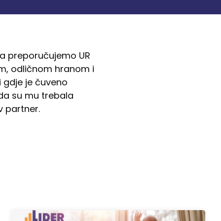
srca preporučujemo UR
om, odličnom hranom i
ji gdje je čuveno
ada su mu trebala
v partner.