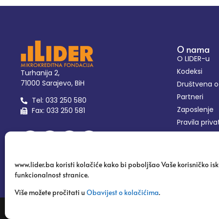
O nama
O LIDER-u
Kodeksi
Turhanija 2,
71000 Sarajevo, BiH
Društvena 
Partneri
Tel: 033 250 580
Zaposlenje
Fax: 033 250 581
Pravila priva
Postavke ko
www.lider.ba koristi kolačiće kako bi poboljšao Vaše korisničko isk
funkcionalnost stranice.
Više možete pročitati u
Obavijest o kolačićima
.
Copyright 2024 | Mikrokreditna Fondacija Lider