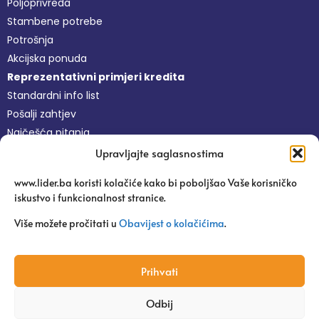
Poljoprivreda
Stambene potrebe
Potrošnja
Akcijska ponuda
Reprezentativni primjeri kredita
Standardni info list
Pošalji zahtjev
Najčešća pitanja
Upravljajte saglasnostima
Nefinansijske usluge
www.lider.ba koristi kolačiće kako bi poboljšao Vaše korisničko
Besplatne usluge
iskustvo i funkcionalnost stranice.
Platforma Pravi Lider
Pitaj agronoma
Više možete pročitati u
Obavijest o kolačićima
.
Edukacije
Uspješne priče
Prihvati
Odbij