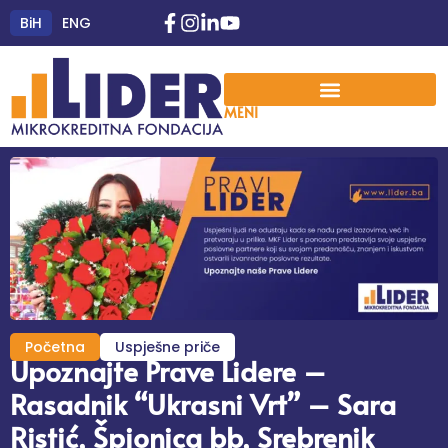
BiH
ENG
MENI
Početna
Uspješne priče
Upoznajte Prave Lidere –
Rasadnik “Ukrasni Vrt” – Sara
Ristić, Špionica bb, Srebrenik