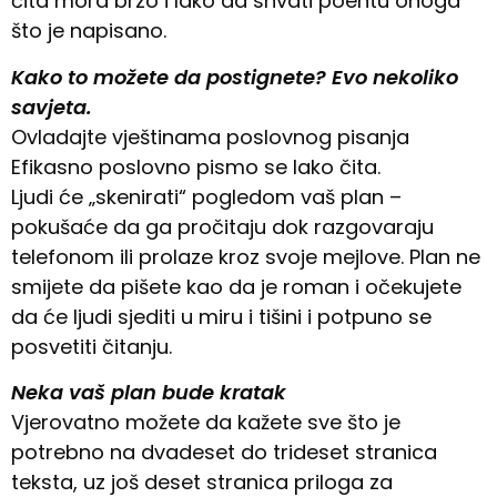
čita mora brzo i lako da shvati poentu onoga
što je napisano.
Kako to možete da postignete? Evo nekoliko
savjeta.
Ovladajte vještinama poslovnog pisanja
Efikasno poslovno pismo se lako čita.
Ljudi će „skenirati“ pogledom vaš plan –
pokušaće da ga pročitaju dok razgovaraju
telefonom ili prolaze kroz svoje mejlove. Plan ne
smijete da pišete kao da je roman i očekujete
da će ljudi sjediti u miru i tišini i potpuno se
posvetiti čitanju.
Neka vaš plan bude kratak
Vjerovatno možete da kažete sve što je
potrebno na dvadeset do trideset stranica
teksta, uz još deset stranica priloga za