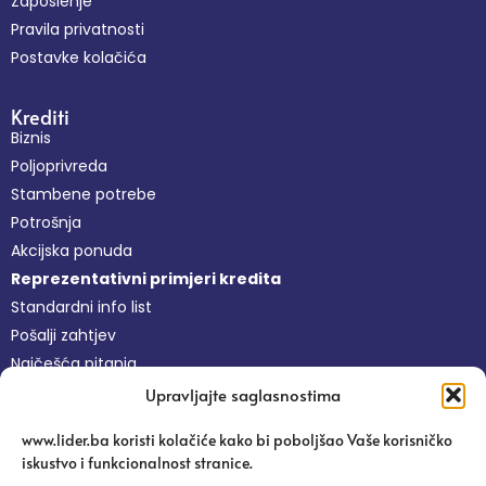
Zaposlenje
Pravila privatnosti
Postavke kolačića
Krediti
Biznis
Poljoprivreda
Stambene potrebe
Potrošnja
Akcijska ponuda
Reprezentativni primjeri kredita
Standardni info list
Pošalji zahtjev
Najčešća pitanja
Upravljajte saglasnostima
Nefinansijske usluge
www.lider.ba koristi kolačiće kako bi poboljšao Vaše korisničko
Besplatne usluge
iskustvo i funkcionalnost stranice.
Platforma Pravi Lider