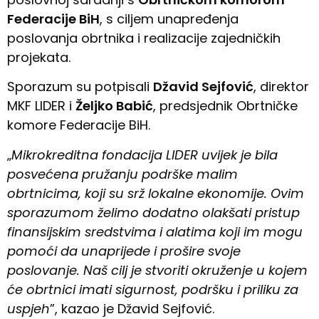
Federacije BiH
, s ciljem unapređenja
poslovanja obrtnika i realizacije zajedničkih
projekata.
Sporazum su potpisali
Džavid Sejfović
, direktor
MKF LIDER i
Željko Babić
, predsjednik Obrtničke
komore Federacije BiH.
„
Mikrokreditna fondacija LIDER uvijek je bila
posvećena pružanju podrške malim
obrtnicima, koji su srž lokalne ekonomije. Ovim
sporazumom želimo dodatno olakšati pristup
finansijskim sredstvima i alatima koji im mogu
pomoći da unaprijede i prošire svoje
poslovanje. Naš cilj je stvoriti okruženje u kojem
će obrtnici imati sigurnost, podršku i priliku za
uspjeh
”, kazao je Džavid Sejfović.