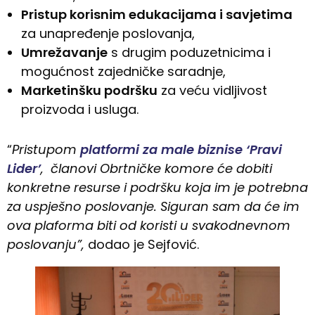
Pristup korisnim edukacijama i savjetima
za unapređenje poslovanja,
Umrežavanje
s drugim poduzetnicima i
mogućnost zajedničke saradnje,
Marketinšku podršku
za veću vidljivost
proizvoda i usluga.
“
Pristupom
platformi za male biznise ‘Pravi
Lider’
, članovi Obrtničke komore će dobiti
konkretne resurse i podršku koja im je potrebna
za uspješno poslovanje. Siguran sam da će im
ova plaforma biti od koristi u svakodnevnom
poslovanju”,
dodao je Sejfović.