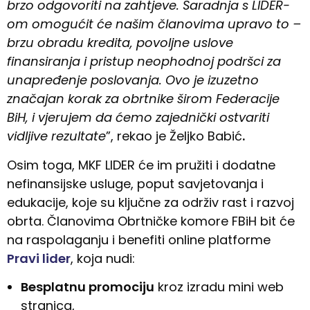
brzo odgovoriti na zahtjeve. Saradnja s LIDER-
om omogućit će našim članovima upravo to –
brzu obradu kredita, povoljne uslove
finansiranja i pristup neophodnoj podršci za
unapređenje poslovanja. Ovo je izuzetno
značajan korak za obrtnike širom Federacije
BiH, i vjerujem da ćemo zajednički ostvariti
vidljive rezultate
”, rekao je Željko Babić
.
Osim toga, MKF LIDER će im pružiti i dodatne
nefinansijske usluge, poput savjetovanja i
edukacije, koje su ključne za održiv rast i razvoj
obrta. Članovima Obrtničke komore FBiH bit će
na raspolaganju i benefiti online platforme
Pravi lider
, koja nudi:
Besplatnu promociju
kroz izradu mini web
stranica,