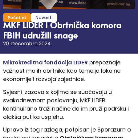
Početna
Novosti
MKF LIDER i Obrtnička komora
FBiH udružili snage
20. Decembra 2024.
Mikrokreditna fondacija LIDER
prepoznaje
važnost malih obrtnika kao temelja lokalne
ekonomije i razvoja zajednice.
Svjesni izazova s kojima se suočavaju u
svakodnevnom poslovanju, MKF LIDER
kontinuirano traži načine da im pruži podršku i
olakša put ka uspjehu.
Upravo iz tog razloga, potpisan je Sporazum o
poslovnoj saradnji s
Obrtničkom komorom