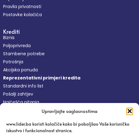
Pravila privatnosti
Postavke kolačića
Krediti
Biznis
Poljoprivreda
Stambene potrebe
Potrošnja
Akcijska ponuda
Reprezentativni primjeri kredita
Standardni info list
Pošalji zahtjev
Najčešća pitanja
Upravljajte saglasnostima
Nefinansijske usluge
www.lider.ba koristi kolačiće kako bi poboljšao Vaše korisničko
Besplatne usluge
iskustvo i funkcionalnost stranice.
Platforma Pravi Lider