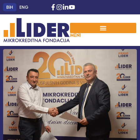
BiH
ENG
MENI