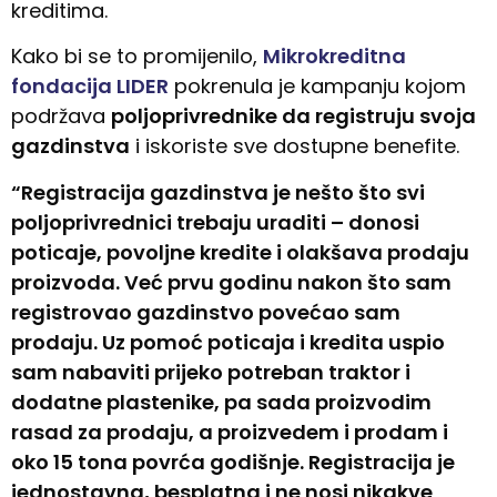
kreditima.
Kako bi se to promijenilo,
Mikrokreditna
fondacija LIDER
pokrenula je kampanju kojom
podržava
poljoprivrednike da registruju svoja
gazdinstva
i iskoriste sve dostupne benefite.
“Registracija gazdinstva je nešto što svi
poljoprivrednici trebaju uraditi – donosi
poticaje, povoljne kredite i olakšava prodaju
proizvoda. Već prvu godinu nakon što sam
registrovao gazdinstvo povećao sam
prodaju. Uz pomoć poticaja i kredita uspio
sam nabaviti prijeko potreban traktor i
dodatne plastenike, pa sada proizvodim
rasad za prodaju, a proizvedem i prodam i
oko 15 tona povrća godišnje. Registracija je
jednostavna, besplatna i ne nosi nikakve