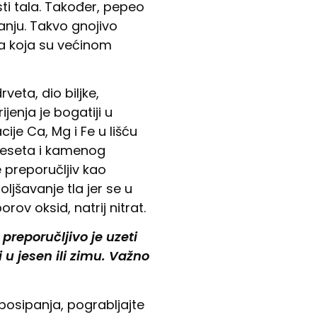
sti tala. Također, pepeo
vanju. Takvo gnojivo
va koja su većinom
veta, dio biljke,
jenja je bogatiji u
ije Ca, Mg i Fe u lišću
treseta i kamenog
e preporučljiv kao
ljšavanje tla jer se u
rov oksid, natrij nitrat.
preporučljivo je uzeti
i u jesen ili zimu. Važno
posipanja, pograbljajte