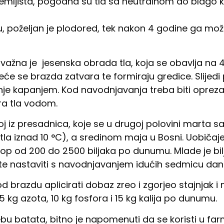
zemljišta, pogodna su tla sa neutralnom do blago k
 poželjan je plodored, tek nakon 4 godine ga mož
 važna je jesenska obrada tla, koja se obavlja na 
jeće se brazda zatvara te formiraju gredice. Slijedi
je kapanjem. Kod navodnjavanja treba biti opreza
ra tla vodom.
goj iz presadnica, koje se u drugoj polovini marta 
tla iznad 10 °C), a sredinom maja u Bosni. Uobičaj
sklop od 200 do 2500 biljaka po dunumu. Mlade je b
te nastaviti s navodnjavanjem idućih sedmicu dan
od brazdu aplicirati dobaz zreo i zgorjeo stajnjak i
kg azota, 10 kg fosfora i 15 kg kalija po dunumu.
ebu batata, bitno je napomenuti da se koristi u far