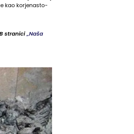
oke kao korjenasto-
FB stranici
„Naša