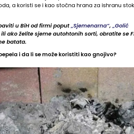
voda, a koristi se i kao stočna hrana za ishranu st
viti u BiH od firmi poput
„Sjemenarna“
,
„Golić
ili ako želite sjeme autohtonih sorti, obratite se 
me batata.
pepela i da li se može koristiti kao gnojivo?