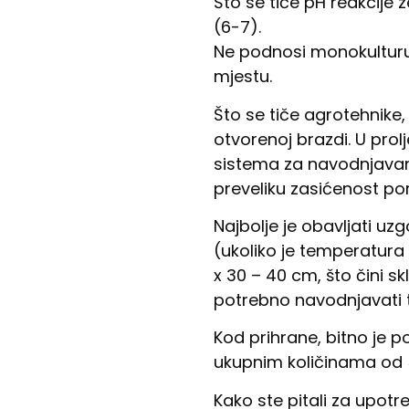
Što se tiče pH reakcije 
(6-7).
Ne podnosi monokulturu,
mjestu.
Što se tiče agrotehnike,
otvorenoj brazdi. U prol
sistema za navodnjavan
preveliku zasićenost po
Najbolje je obavljati uz
(ukoliko je temperatura 
x 30 – 40 cm, što čini 
potrebno navodnjavati 
Kod prihrane, bitno je p
ukupnim količinama od 5 
Kako ste pitali za upotr