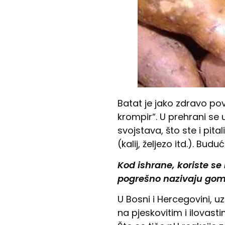
Batat je jako zdravo pov
krompir“. U prehrani se u
svojstava, što ste i pita
(kalij, željezo itd.). Bu
Kod ishrane, koriste se 
pogrešno nazivaju gom
U Bosni i Hercegovini, 
na pjeskovitim i ilovasti