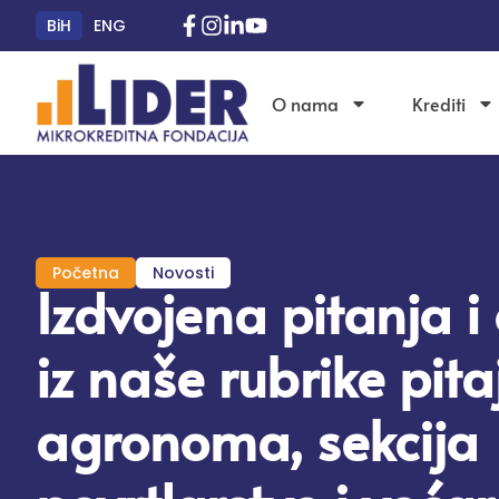
BiH
ENG
O nama
Krediti
Početna
Novosti
Izdvojena pitanja i
iz naše rubrike pita
agronoma, sekcija