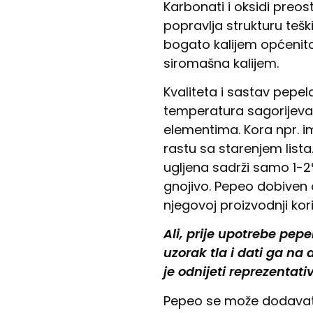
Karbonati i oksidi preos
popravlja strukturu teški
bogato kalijem općenito
siromašna kalijem.
Kvaliteta i sastav pepel
temperatura sagorijevanj
elementima. Kora npr. im
rastu sa starenjem list
ugljena sadrži samo 1-2%
gnojivo. Pepeo dobiven o
njegovoj proizvodnji kori
Ali, prije upotrebe pepe
uzorak tla i dati ga na a
je odnijeti reprezentativ
Pepeo se može dodavati 