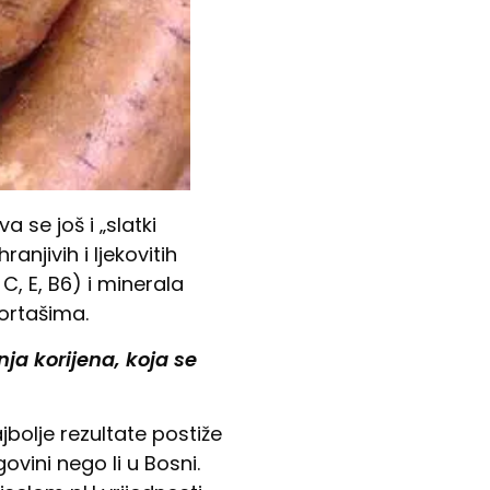
 se još i „slatki
anjivih i ljekovitih
C, E, B6) i minerala
portašima.
nja korijena, koja se
bolje rezultate postiže
ovini nego li u Bosni.