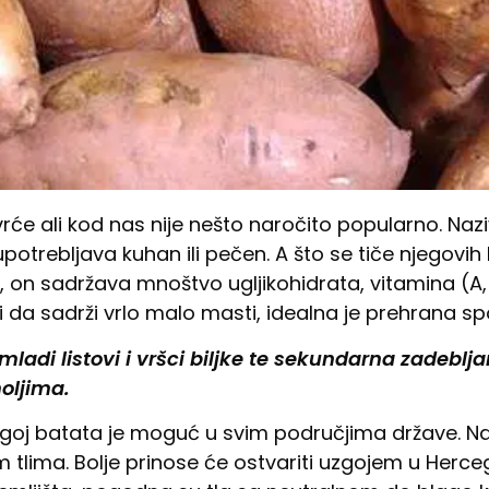
rće ali kod nas nije nešto naročito popularno. Naziva
potrebljava kuhan ili pečen. A što se tiče njegovih hr
li, on sadržava mnoštvo ugljikohidrata, vitamina (A, 
dući da sadrži vrlo malo masti, idealna je prehrana s
mladi listovi i vršci biljke te sekundarna zadeblja
oljima.
uzgoj batata je moguć u svim područjima države. Naj
m tlima. Bolje prinose će ostvariti uzgojem u Herceg