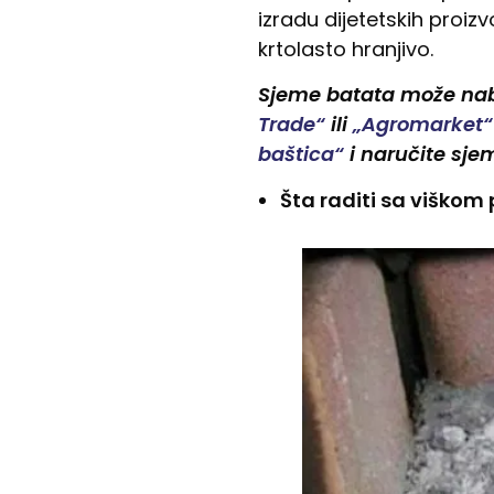
izradu dijetetskih proiz
krtolasto hranjivo.
Sjeme batata može naba
Trade“
ili
„Agromarket“
baštica“
i naručite sje
Šta raditi sa viškom 