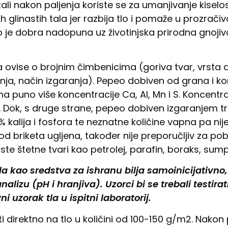
tali nakon paljenja koriste se za umanjivanje kiselo
h glinastih tala jer razbija tlo i pomaže u prozrači
 je dobra nadopuna uz životinjska prirodna gnoji
a ovise o brojnim čimbenicima (goriva tvar, vrsta dr
a, način izgaranja). Pepeo dobiven od grana i kori
a puno više koncentracije Ca, Al, Mn i S. Koncentrac
a. Dok, s druge strane, pepeo dobiven izgaranjem 
 kalija i fosfora te neznatne količine vapna pa nij
d briketa ugljena, također nije preporučljiv za pobo
ste štetne tvari kao petrolej, parafin, boraks, sumpo
la kao sredstva za ishranu bilja samoinicijativno, 
nalizu (pH i hranjiva). Uzorci bi se trebali testirat
ni uzorak tla u ispitni laboratorij.
direktno na tlo u količini od 100-150 g/m2. Nakon 