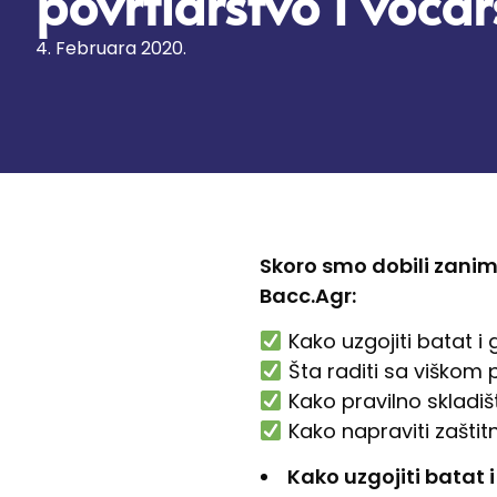
povrtlarstvo i voćar
4. Februara 2020.
Skoro smo dobili zanim
Bacc.Agr:
Kako uzgojiti batat i 
Šta raditi sa viškom p
Kako pravilno skladišt
Kako napraviti zaštit
Kako uzgojiti batat 