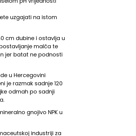
iselom pH vrijednosti
ete uzgajati na istom
40 cm dubine i ostavlja u
 postavljanje malča te
n jer batat ne podnosti
sade u Hercegovini
eni je razmak sadnje 120
iljke odmah po sadnji
a.
 mineralno gnojivo NPK u
maceutskoj industriji za