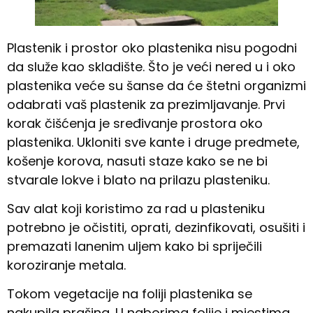
Plastenik i prostor oko plastenika nisu pogodni
da služe kao skladište. Što je veći nered u i oko
plastenika veće su šanse da će štetni organizmi
odabrati vaš plastenik za prezimljavanje. Prvi
korak čišćenja je sređivanje prostora oko
plastenika. Ukloniti sve kante i druge predmete,
košenje korova, nasuti staze kako se ne bi
stvarale lokve i blato na prilazu plasteniku.
Sav alat koji koristimo za rad u plasteniku
potrebno je očistiti, oprati, dezinfikovati, osušiti i
premazati lanenim uljem kako bi spriječili
koroziranje metala.
Tokom vegetacije na foliji plastenika se
nakupila prašina. U naborima folije i mjestima