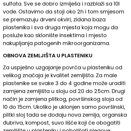
sulfata. Sve se dobro izmiješa i razblaži sa 10l
vode. Ostavimo da stoji oko 2h i tom smjesom
se premazuju drveni okviri, zidana baza
plastenika i sva druga mjesta koja mogu da
posluže kao sklonište insektima i mjesto
nakupljanja patogenih mikroorganizama.
OBNOVA ZEMLJIŠTA U PLASTENIKU
Za uspješno uzgajanje povrća u plasteniku od
velikog značaja je kvalitet zemljišta. Za male
plastenike se svake 3 do 4 godine može uraditi
zamjena zemljišta u sloju od 20 do 25cm. Drugi
način je zamjena plitkog, površinskog sloja od
10 do 15cm. Ukoliko je uklonjen samo površinski,
plitki sloj tada se dodaju nova zemlja, organska
đubriva, kompost, suvo lišće koji će obogatiti
zemljište u plasteniku i poboljšati njegove