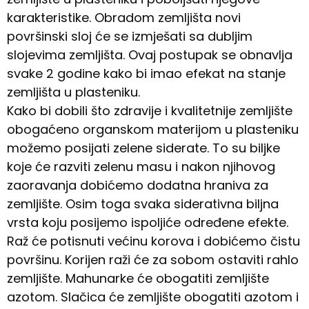
karakteristike. Obradom zemljišta novi
površinski sloj će se izmješati sa dubljim
slojevima zemljišta. Ovaj postupak se obnavlja
svake 2 godine kako bi imao efekat na stanje
zemljišta u plasteniku.
Kako bi dobili što zdravije i kvalitetnije zemljište
obogaćeno organskom materijom u plasteniku
možemo posijati zelene siderate. To su biljke
koje će razviti zelenu masu i nakon njihovog
zaoravanja dobićemo dodatna hraniva za
zemljište. Osim toga svaka siderativna biljna
vrsta koju posijemo ispoljiće određene efekte.
Raž će potisnuti većinu korova i dobićemo čistu
površinu. Korijen raži će za sobom ostaviti rahlo
zemljište. Mahunarke će obogatiti zemljište
azotom. Slačica će zemljište obogatiti azotom i