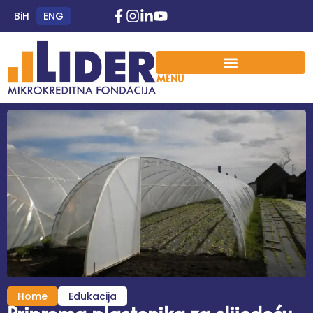
BiH
ENG
MENU
Home
Edukacija
Priprema plastenika za slijedeću