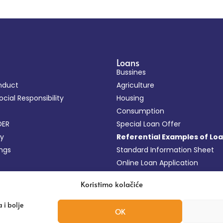
Loans
Bussines
nduct
Agriculture
cial Responsibility
Housing
Consumption
DER
Special Loan Offer
cy
Referential Examples of Lo
ings
Standard Information Sheet
Online Loan Application
FAQ
Koristimo kolačiće
 i bolje
OK