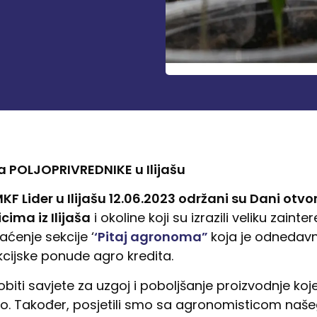
a POLJOPRIVREDNIKE u Ilijašu
F Lider u Ilijašu 12.06.2023 održani su Dani otv
cima iz Ilijaša
i okoline koji su izrazili veliku zain
aćenje sekcije ‘
‘Pitaj agronoma”
koja je odnedav
kcijske ponude agro kredita.
 dobiti savjete za uzgoj i poboljšanje proizvodnje koj
o. Također, posjetili smo sa agronomisticom našeg 