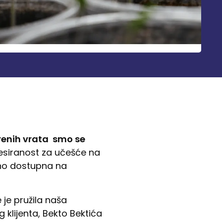
orenih vrata smo se
teresiranost za učešće na
no dostupna na
e je pružila naša
klijenta, Bekto Bektića