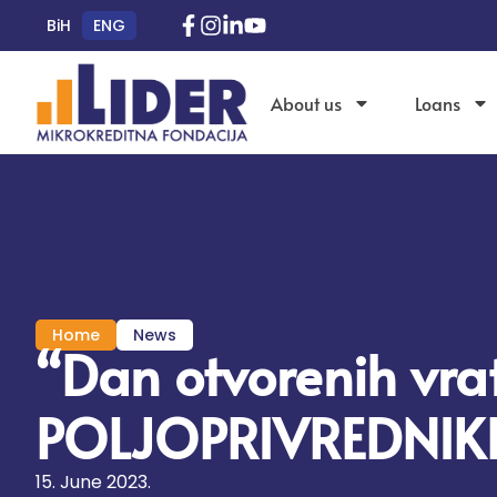
BiH
ENG
About us
Loans
Home
News
“Dan otvorenih vra
POLJOPRIVREDNIKE 
15. June 2023.