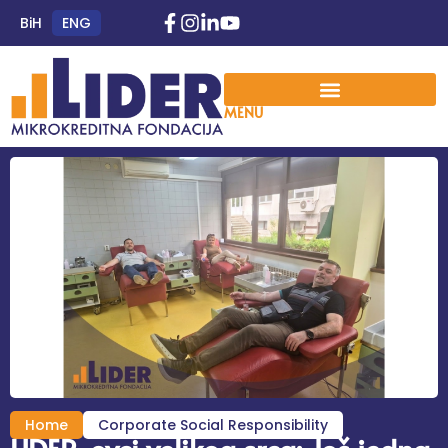
BiH
ENG
MENU
Home
Corporate Social Responsibility