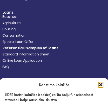
Loans
Bussines
Agriculture
Housing
Consumption
Special Loan Offer
Referential Examples of Loans
Standard Information Sheet
Online Loan Application
FAQ
Non-financial Services
Koristimo kolačiće
Free Business Services
Online Platform Pravi Lider
LIDER koristi kolačiće (cookies) za što bolju funkcionalnost
Agronomist Advice
stranica i bolje korisničko iskustvo
Education