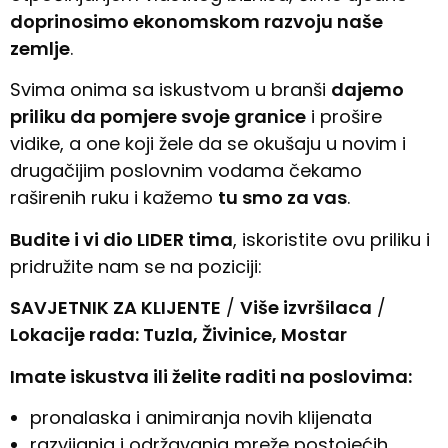
doprinosimo ekonomskom razvoju naše
zemlje
.
Svima onima sa iskustvom u branši
dajemo
priliku da pomjere svoje granice
i prošire
vidike, a one koji žele da se okušaju u novim i
drugačijim poslovnim vodama čekamo
raširenih ruku i kažemo
tu smo za vas
.
Budite i vi dio LIDER tima
, iskoristite ovu priliku i
pridružite nam se na poziciji:
SAVJETNIK ZA KLIJENTE
/
Više izvršilaca
/
Lokacije rada: Tuzla, Živinice, Mostar
Imate iskustva ili želite raditi na poslovima:
pronalaska i animiranja novih klijenata
razvijanja i održavanja mreže postojećih