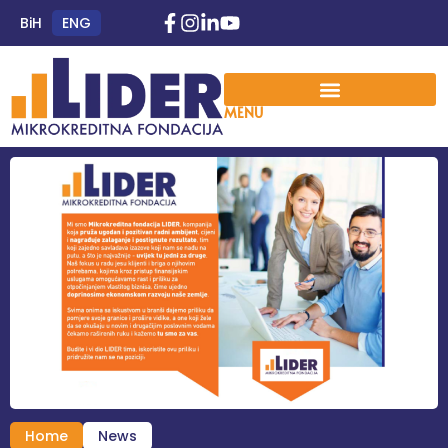
BiH
ENG
MENU
Home
News