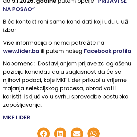
do
9.1.2026. godine
putem opcije
“PRIJAVI SE
NA POSAO“
Biće kontaktirani samo kandidati koji uđu u uži
izbor
Više informacija o nama potražite na
www.lider.ba
ili putem našeg
Facebook profila
Napomena: Dostavljanjem prijave za oglašenu
poziciju kandidati daju saglasnost da će se
njihovi podaci, koje MKF Lider prikupi u vrijeme
trajanja selekcijskog procesa, obrađivati i
koristiti isključivo u svrhu sprovedbe postupka
zapošljavanja.
MKF LIDER