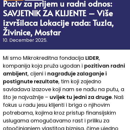
Poziv za prijem u radni odnos:
SAVJETNIK ZA KLIJENTE – Više
izvršilaca Lokacije rada: Tuzla,
Živinice, Mostar
10. December 2025.
Mi smo Mikrokreditna fondacija
LIDER
,
kompanija koja pruža ugodan i
pozitivan radni
ambijent
, cijeni i
nagrađuje zalaganje i
postignute rezultate
, tim koji zajedno
savladava izazove koji nam se nađu na putu, a
što je najvažnije –
uvijek tu jedni za druge
. Naš
fokus u radu jesu klijenti i briga o njihovim
potrebama, kojima kroz pristup finansijskim
uslugama omogućavamo rast i priliku za
otpočinjanjem vlastitog biznisa, čime ujedno