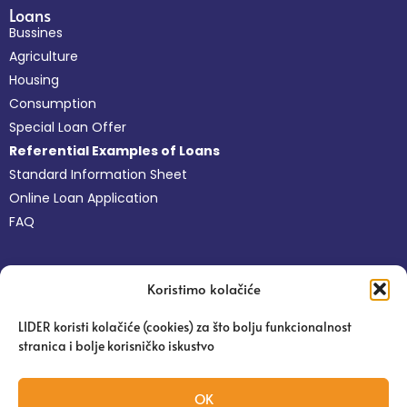
Loans
Bussines
Agriculture
Housing
Consumption
Special Loan Offer
Referential Examples of Loans
Standard Information Sheet
Online Loan Application
FAQ
Non-financial Services
Koristimo kolačiće
Free Business Services
Online Platform Pravi Lider
LIDER koristi kolačiće (cookies) za što bolju funkcionalnost
Agronomist Advice
stranica i bolje korisničko iskustvo
Education
Success Client Stories
OK