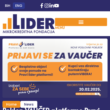
BiH
ENG
MENU
Home
News