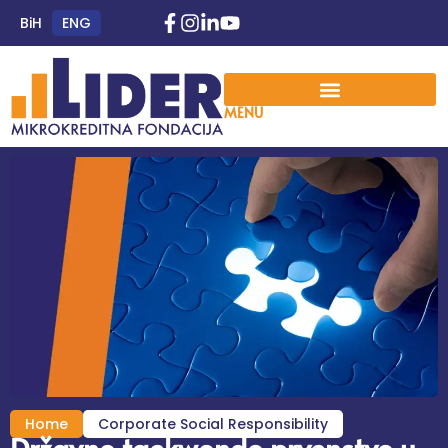
BiH
ENG
MENU
Home
Corporate Social Responsibility
Državno taekwondo prvenstvo u