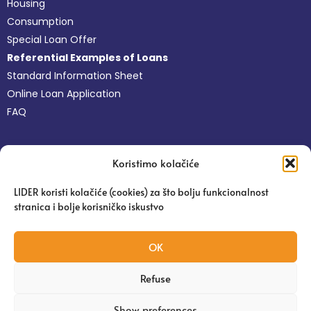
Housing
Consumption
Special Loan Offer
Referential Examples of Loans
Standard Information Sheet
Online Loan Application
FAQ
Non-financial Services
Koristimo kolačiće
Free Business Services
Online Platform Pravi Lider
LIDER koristi kolačiće (cookies) za što bolju funkcionalnost
Agronomist Advice
stranica i bolje korisničko iskustvo
Education
Success Client Stories
OK
Refuse
Copyright 2024 | Microcredit Foundation LIDER
Show preferences