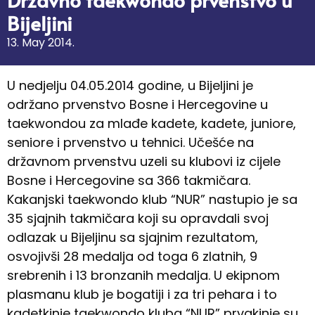
Bijeljini
13. May 2014.
U nedjelju 04.05.2014 godine, u Bijeljini je
održano prvenstvo Bosne i Hercegovine u
taekwondou za mlađe kadete, kadete, juniore,
seniore i prvenstvo u tehnici. Učešće na
državnom prvenstvu uzeli su klubovi iz cijele
Bosne i Hercegovine sa 366 takmičara.
Kakanjski taekwondo klub “NUR” nastupio je sa
35 sjajnih takmičara koji su opravdali svoj
odlazak u Bijeljinu sa sjajnim rezultatom,
osvojivši 28 medalja od toga 6 zlatnih, 9
srebrenih i 13 bronzanih medalja. U ekipnom
plasmanu klub je bogatiji i za tri pehara i to
kadetkinje taekwondo kluba “NUR” prvakinje su